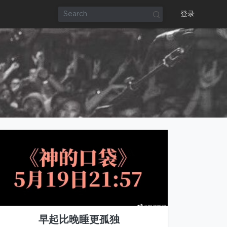
登录
早起比晚睡更孤独