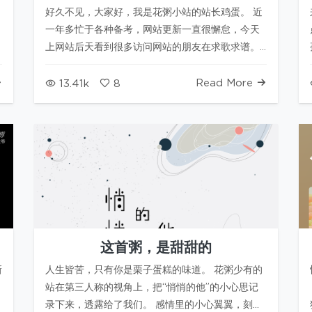
好久不见，大家好，我是花粥小站的站长鸡蛋。 近
一年多忙于各种备考，网站更新一直很懈怠，今天
上网站后天看到很多访问网站的朋友在求歌求谱。
那么以后就勤快一些，将花粥在音乐平台不能播放
的歌曲收录起来~也希望…
Read More
13.41k
8
这首粥，是甜甜的
新
人生皆苦，只有你是栗子蛋糕的味道。 花粥少有的
站在第三人称的视角上，把“悄悄的他”的小心思记
录下来，透露给了我们。 感情里的小心翼翼，刻意