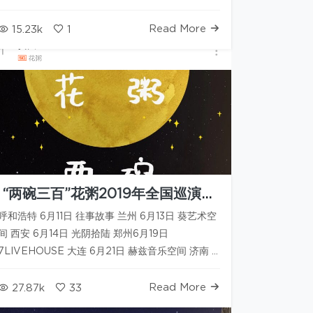
Read More
15.23k
1
“两碗三百”花粥2019年全国巡演线
路图
呼和浩特 6月11日 往事故事 兰州 6月13日 葵艺术空
间 西安 6月14日 光阴拾陆 郑州6月19日
7LIVEHOUSE 大连 6月21日 赫兹音乐空间 济南 6
月23日 雀跃之地 合肥 6月26日ONE the
Way（大摩店） 苏州 6月27日 Wave LIVE…
Read More
27.87k
33