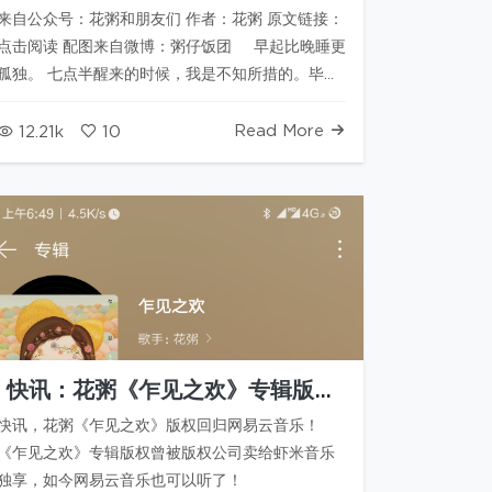
来自公众号：花粥和朋友们 作者：花粥 原文链接：
点击阅读 配图来自微博：粥仔饭团 早起比晚睡更
孤独。 七点半醒来的时候，我是不知所措的。毕竟
我世界里的npc一个也没有到位，公司副本没开，
录音室…
Read More
12.21k
10
快讯：花粥《乍见之欢》专辑版权
回归网易云音乐
快讯，花粥《乍见之欢》版权回归网易云音乐！
《乍见之欢》专辑版权曾被版权公司卖给虾米音乐
独享，如今网易云音乐也可以听了！