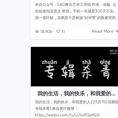
了！
来自公众号：SAG舞台艺术工作组 作者：他躲 点
击链接阅读原文 果然，手机一关就是300天不见。
我一度怀疑，花粥是不是根据“转评赞”的数量突然
决定的发歌时间。大概公式是：转×赞÷评？以花粥
的性格，倒也不是没这个…
Read More
18.92k
11
我的生活，我的快乐，和我爱的人
们|5月11日花粥新专辑杀青
我的生活，我的快乐，和我爱的人们|5月11日花粥
专辑杀青| 来自粥仔微博：
https://weibo.com/tv/v/J1oRQsM2d