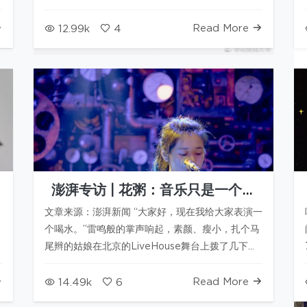
装作的不在乎和疏离，是不敢轻易袒露的真心。 有
些心情，人生中只能侥…
Read More
12.99k
4
澎湃专访 | 花粥：音乐只是一个出
口，曾梦想开一家奶茶店
文章来源：澎湃新闻 “大家好，现在我给大家表演一
个喝水。”雷鸣般的掌声响起，素颜、瘦小，扎个马
尾辫的姑娘在北京的LiveHouse舞台上拨了几下琴
弦，“掌声这么热烈，搞得我有几百万粉丝似的，我
看你们这些人，都不‘…
Read More
14.49k
6