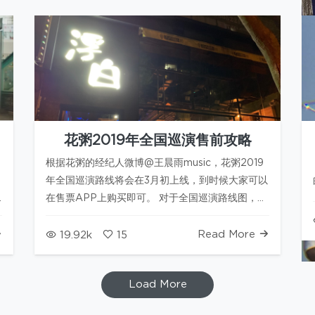
花粥2019年全国巡演售前攻略
根据花粥的经纪人微博@王晨雨music，花粥2019
年全国巡演路线将会在3月初上线，到时候大家可以
在售票APP上购买即可。 对于全国巡演路线图，小
站在获知后也会在第一时间进行转载更新。 对此，
花粥小站会根据以往巡演…
Read More
19.92k
15
Load More