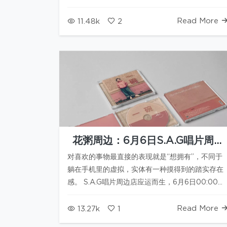
Read More
11.48k
2
花粥周边：6月6日S.A.G唱片周边
店正式开业
对喜欢的事物最直接的表现就是“想拥有”，不同于
躺在手机里的虚拟，实体有一种摸得到的踏实存在
感。 S.A.G唱片周边店应运而生，6月6日00:00正
式开业，欢迎各位光临。 唱片周边店第一波主打为
花粥的实体新专辑和专辑…
Read More
13.27k
1