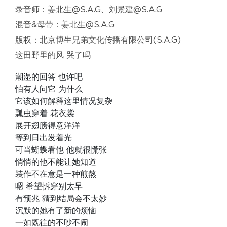
录音师：姜北生@S.A.G、刘景建@S.A.G
混音&母带：姜北生@S.A.G
版权：北京博生兄弟文化传播有限公司(S.A.G)
这田野里的风 哭了吗
潮湿的回答 也许吧
怕有人问它 为什么
它该如何解释这里情况复杂
瓢虫穿着 花衣裳
展开翅膀得意洋洋
等到日出发着光
可当蝴蝶看他 他就很慌张
悄悄的他不能让她知道
装作不在意是一种煎熬
嗯 希望拆穿别太早
有预兆 猜到结局会不太妙
沉默的她有了新的烦恼
一如既往的不吵不闹