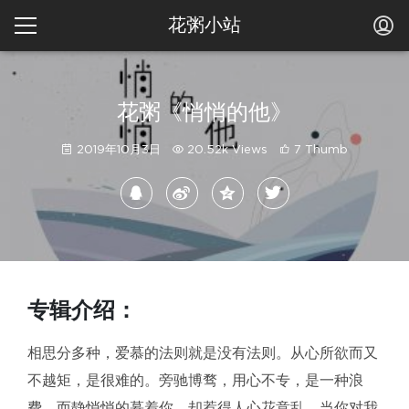
花粥小站
花粥《悄悄的他》
2019年10月3日
20.52k Views
7 Thumb
专辑介绍：
相思分多种，爱慕的法则就是没有法则。从心所欲而又
不越矩，是很难的。旁驰博骛，用心不专，是一种浪
费，而静悄悄的慕着你，却惹得人心花意乱。当你对我