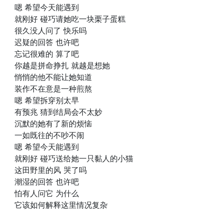
嗯 希望今天能遇到
就刚好 碰巧请她吃一块栗子蛋糕
很久没人问了 快乐吗
迟疑的回答 也许吧
忘记很难的 算了吧
你越是拼命挣扎 就越是想她
悄悄的他不能让她知道
装作不在意是一种煎熬
嗯 希望拆穿别太早
有预兆 猜到结局会不太妙
沉默的她有了新的烦恼
一如既往的不吵不闹
嗯 希望今天能遇到
就刚好 碰巧送给她一只黏人的小猫
这田野里的风 哭了吗
潮湿的回答 也许吧
怕有人问它 为什么
它该如何解释这里情况复杂