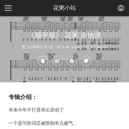
花粥小站
《顺平侯》 花粥 吉他谱
2018年10月7日
9.4k Views
3 Thumb
专辑介绍：
本来今年不打算再出原创了
一个是写歌词总被限制有点赌气