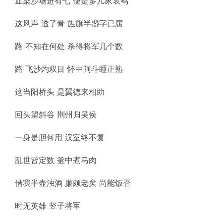
血染沙场进有七 便是多几家哀鸣
这风声 透了骨 旌旗半盏字已腐
路 不知在何处 杀得将军几个数
路 飞沙灼双目 怀中阿斗睡正熟
这当阳桥头 是翼德来相助
回头望斜谷 荆州归吴侯
一身是胆何用 汉室终不复
乱世皆定数 釜中煮马肉
借我半壶浊酒 廉颇老矣 尚能饭否
时无英雄 竖子将军