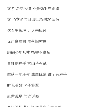
雾 打湿功劳簿 不是铩羽在跑路
雾 巧立名与目 现出叛贼的归宿
这百里长坡 无人来应付
无声庭前树 雨落旧村屋
翩翩少年从戎 指誓不辜负
青釭剑在手 常山诗有赋
散落一地王侯 庸庸碌碌 谁宁有种乎
时无英雄 竖子将军
乱世观星 与谁诉倾