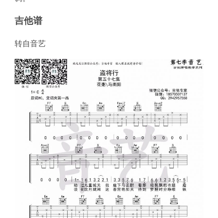
吉他谱
转自音艺