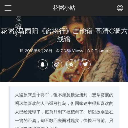
花粥小站
花粥/马雨阳《盗将行》吉他谱 高清C调六
线谱
2018年6月28日
7.05k Views
2 Thumb
大盗原来是个将军，但不愿意接受册封，想拿赏赐的
明珠给喜欢的人当弹弓打鸟，但回家途中得知喜欢的
人已经死球了，庭前只剩下枇杷树了。所以故乡近在
一箭的距离，却不敢回去面对现实，惶惶不可前。只