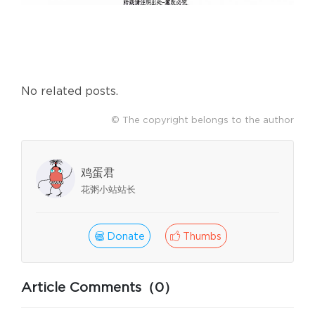
No related posts.
© The copyright belongs to the author
鸡蛋君
花粥小站站长
Donate
Thumbs
Article Comments（0）