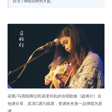
好当了睥睨四野的大盗。
花粥/马雨阳两位民谣老司机的合唱歌曲《盗将行》吉
他谱分享，高清C调六线谱，变调夹夹第一品弹唱为原
调。