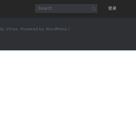
登录
y Vtrois.
Powered by WordPress！