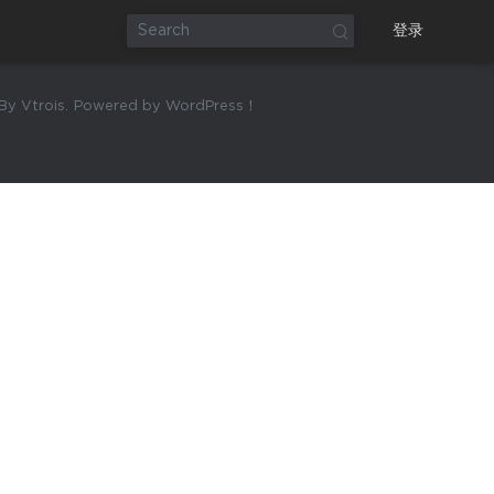
登录
y Vtrois.
Powered by WordPress！