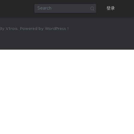
登录
y Vtrois.
Powered by WordPress！