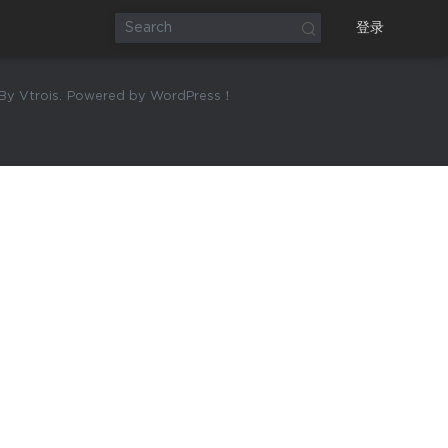
登录
y Vtrois.
Powered by WordPress！